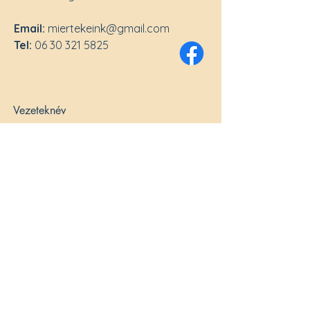
Email:
miertekeink@gmail
.com
Tel:
06 30 321 5825
Vezeteknév
Keresztnév
Email - cím
Tárgy