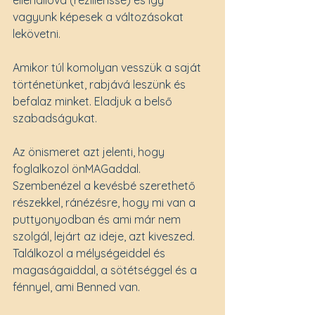
ellenállóvá (rezilienssé) és így 
vagyunk képesek a változásokat 
lekövetni. 
Amikor túl komolyan vesszük a saját 
történetünket, rabjává leszünk és 
befalaz minket. Eladjuk a belső 
szabadságukat. 
Az önismeret azt jelenti, hogy 
foglalkozol önMAGaddal. 
Szembenézel a kevésbé szerethető 
részekkel, ránézésre, hogy mi van a 
puttyonyodban és ami már nem 
szolgál, lejárt az ideje, azt kiveszed. 
Találkozol a mélységeiddel és 
magaságaiddal, a sötétséggel és a 
fénnyel, ami Benned van. 