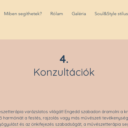
Miben segíthetek?
Rólam
Galéria
Soul&Style stílu
4.
Konzultációk
szetterápia varázslatos világát! Engedd szabadon áramolni a kr
ő harmóniát a festés, rajzolás vagy más művészeti tevékenységek
ógyulást és az önkifejezés szabadságát, a művészetterápia seg